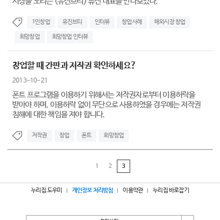
시장을 노리는 <유진브티> 류진 대표를 만나보았다.
1인창업
유진브티
인터뷰
창업사례
해외시장 창업
희망창업
희망창업 인터뷰
창업할 때 간판과 저작권 확인하세요?
2013-10-21
폰트 프로그램을 이용하기 위해서는 저작권자로부터 이용허락을
받아야 하며, 이용허락 없이 무단으로 사용하였을 경우에는 저작권
침해에 대한 책임을 져야 합니다.
저작권
창업
폰트
희망창업
1
2
3
누리집 도우미
개인정보 처리방침
이용약관
누리집 바로잡기