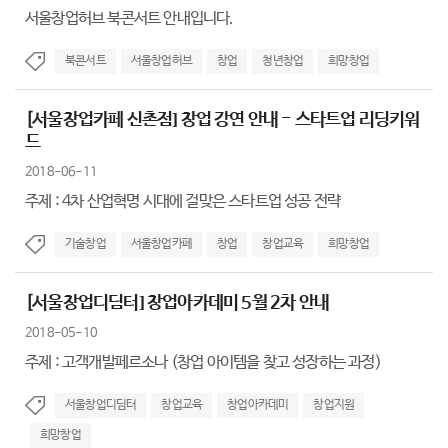
서울창업허브 북콘서트 안내입니다.
북콘서트
서울창업허브
창업
청년창업
희망창업
[서울창업카페 신촌점] 창업 강연 안내 - 스타트업 리딩키워
드
2018-06-11
주제 : 4차 산업혁명 시대에 걸맞은 스타트업 성공 전략
기술창업
서울창업카페
창업
창업교육
희망창업
[서울창업디딤터] 창업아카데미 5월 2차 안내
2018-05-10
주제 : 고객개발페르소나 (창업 아이템을 찾고 성장하는 과정)
서울창업디딤터
창업교육
창업아카데미
창업지원
희망창업