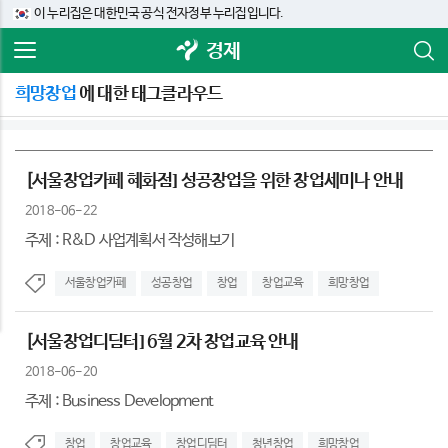
이 누리집은 대한민국 공식 전자정부 누리집입니다.
경제
희망창업
에 대한 태그클라우드
[서울창업카페 혜화점] 성공창업을 위한 창업세미나 안내
2018-06-22
주제 : R&D 사업계획서 작성해보기
서울창업카페
성공창업
창업
창업교육
희망창업
[서울창업디딤터] 6월 2차 창업교육 안내
2018-06-20
주제 : Business Development
창업
창업교육
창업디딤터
청년창업
희망창업