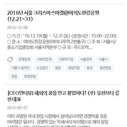
2016년 서울 크리스마스마켓@여의도한강공원
(12.21~31)
2016-12-06
○ 기 간 : ’16.12.19(월) ~ 12.31(토) <운영시간 : 15:00~22:00>
○ 장 소 : 여의도한강공원(여의나루역 2번출구) ○ 주 최 : 서울시/
중소기업중앙회 서울지역본부 ○ 규 모 : 푸드트럭...
경제정책
사회적경제
사회적기업
서울경제
서울시
서울시 일자리
소상공인
창업
창업지원
청년
청년창업
취업
희망창업
[CEO인터뷰] 해외의 꿈을 안고 창업하다! (주) 유진브티 류
진 대표
2015-05-07
이미 과열된 국내 창업 시장에서 살아남으려면 경쟁력을 갖춘
아이템은 필수다. 경쟁력 있는 악세사리 아이템으로 해외 창업