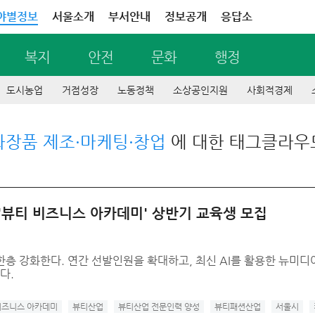
야별정보
서울소개
부서안내
정보공개
응답소
복지
안전
문화
행정
도시농업
거점성장
노동정책
소상공인지원
사회적경제
화장품 제조·마케팅·창업
에 대한 태그클라우
 '뷰티 비즈니스 아카데미' 상반기 교육생 모집
한층 강화한다. 연간 선발인원을 확대하고, 최신 AI를 활용한 뉴미
다.
비즈니스 아카데미
뷰티산업
뷰티산업 전문인력 양성
뷰티패션산업
서울시