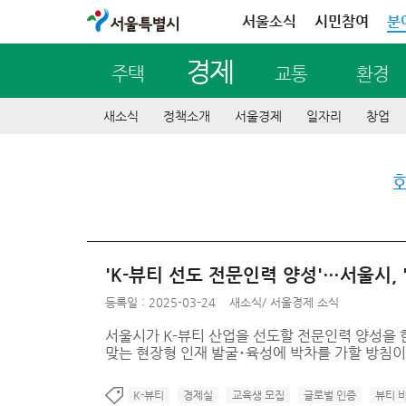
서울특별시
서울소식
시민참여
분
경제
주택
교통
환경
새소식
정책소개
서울경제
일자리
창업
'K-뷰티 선도 전문인력 양성'…서울시,
등록일 : 2025-03-24
새소식
/
서울경제 소식
서울시가 K-뷰티 산업을 선도할 전문인력 양성을 
맞는 현장형 인재 발굴･육성에 박차를 가할 방침이
K-뷰티
경제실
교육생 모집
글로벌 인증
뷰티 