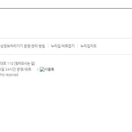
상정보처리기기 운영·관리 방침
누리집 바로잡기
누리집지도
서울시 카
대로 110
[찾아오시는 길]
365일 24시간 운영/유료
)
안내팝업 열기
hts reserved