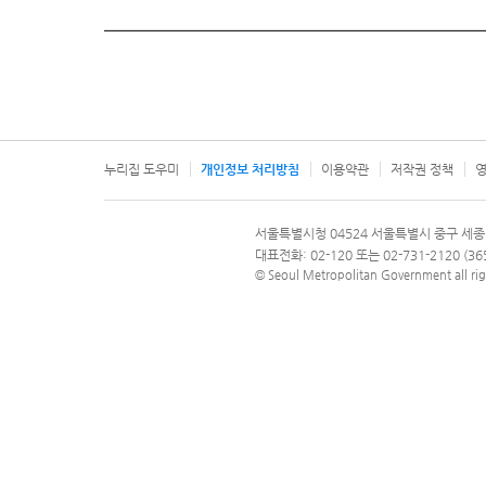
누리집 도우미
개인정보 처리방침
이용약관
저작권 정책
영
서울특별시
서울특별시청 04524 서울특별시 중구 세종
문의 전화번호 120, 120 다산콜재단
대표전화: 02-120 또는 02-731-2120 (
© Seoul Metropolitan Government all rig