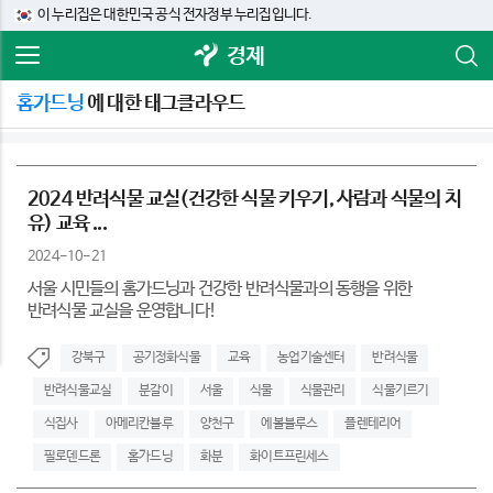
이 누리집은 대한민국 공식 전자정부 누리집입니다.
경제
홈가드닝
에 대한 태그클라우드
2024 반려식물 교실(건강한 식물 키우기, 사람과 식물의 치
유) 교육 ...
2024-10-21
서울 시민들의 홈가드닝과 건강한 반려식물과의 동행을 위한
반려식물 교실을 운영합니다!
강북구
공기정화식물
교육
농업기술센터
반려식물
반려식물교실
분갈이
서울
식물
식물관리
식물기르기
식집사
아메리칸블루
양천구
에볼블루스
플렌테리어
필로덴드론
홈가드닝
화분
화이트프린세스