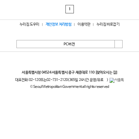
1
누리집 도우미
개인정보 처리방침
이용약관
누리집 바로잡기
PC버전
서울특별시
서울특별시청 04524 서울특별시 중구 세종대로 110
[찾아오시는 길]
대표전화:
02-120
또는
02-731-2120
(365일 24시간 운영/유료
)
© Seoul Metropolitan Government all rights reserved