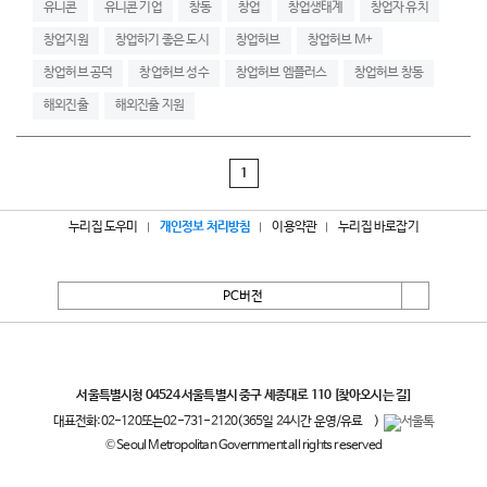
유니콘
유니콘 기업
창동
창업
창업생태계
창업자 유치
창업지원
창업하기 좋은 도시
창업허브
창업허브 M+
창업허브 공덕
창업허브 성수
창업허브 엠플러스
창업허브 창동
해외진출
해외진출 지원
1
누리집 도우미
개인정보 처리방침
이용약관
누리집 바로잡기
PC버전
서울특별시
서울특별시청 04524 서울특별시 중구 세종대로 110
[찾아오시는 길]
대표전화:
02-120
또는
02-731-2120
(365일 24시간 운영/유료
)
© Seoul Metropolitan Government all rights reserved