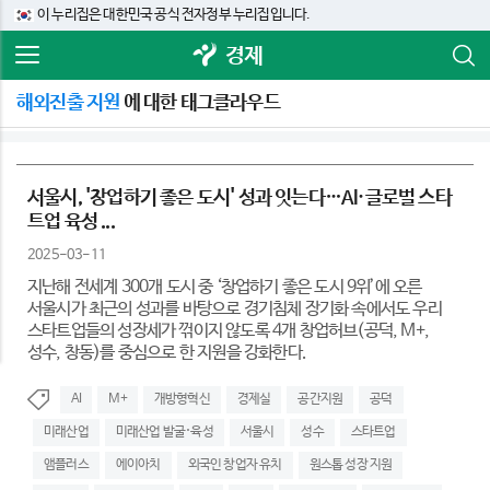
이 누리집은 대한민국 공식 전자정부 누리집입니다.
경제
해외진출 지원
에 대한 태그클라우드
서울시, '창업하기 좋은 도시' 성과 잇는다…AI·글로벌 스타
트업 육성 ...
2025-03-11
지난해 전세계 300개 도시 중 ‘창업하기 좋은 도시 9위’에 오른
서울시가 최근의 성과를 바탕으로 경기침체 장기화 속에서도 우리
스타트업들의 성장세가 꺾이지 않도록 4개 창업허브(공덕, M+,
성수, 창동)를 중심으로 한 지원을 강화한다.
AI
M+
개방형혁신
경제실
공간지원
공덕
미래산업
미래산업 발굴･육성
서울시
성수
스타트업
앰플러스
에이아치
외국인 창업자 유치
원스톱 성장 지원