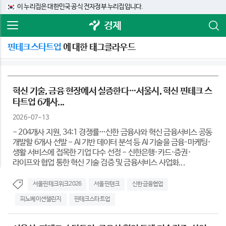
이 누리집은 대한민국 공식 전자정부 누리집입니다.
경제
핀테크스타트업
에 대한 태그클라우드
혁신 기술, 금융 현장에서 실증한다…서울시, 혁신 핀테크 스
타트업 6개사...
2026-07-13
- 204개사 지원, 34:1 경쟁률…신한 금융사와 혁신 금융서비스 공동
개발할 6개사 선발 - AI 기반 데이터 분석 등 AI 기술을 금융·마케팅·
생활 서비스에 접목한 기업 다수 선정 - 신한은행·카드·증권·
라이프와 협업 통한 혁신 기술 검증 및 금융서비스 사업화...
서울핀테크위크2026
서울핀텐크
신한금융협업
피노베이션챌린지
핀테크스타트업