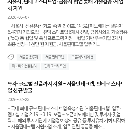
서울시, 핀테크 스타트업·금융사 협업 통해 기술검증·사업
화 지원
2026-05-07
- 서울시-신한은행·카드·증권·라이프, ‘제5회 피노베이션 챌린지’
6.4까지 기업모집 - 유망 스타트업 6개사 선발, 금융사와의 기술검증
(PoC) 등 협업 및 육성 프로그램 지원 - 협업 기반 우수기업 3개사
최종 선정…1천만 원 지원금, 서울핀테크랩 입주 기...
서울금융투자
서울핀테크랩
오픈이노베이션
피노베이션챌린지
핀테크스타트업
투자·글로벌 진출까지 지원…서울핀테크랩, 핀테크 스타트
업 신규 발굴
2026-02-23
- 국내 최대 규모 핀테크 스타트업 육성기관 ‘서울핀테크랩’ 입주·
멤버십 기업 2.19.~3.19. 모집 - 오픈이노베이션 및 투자사 밋업
확대, 해외 투자기관에 기업정보 상시 공유 등 투자유치 기회 다각화
- 서울핀테크랩 지원사업 소개, 입주 관련 궁금증 해소...