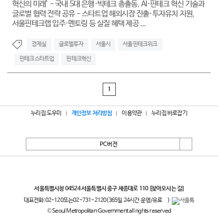
혁신의 미래’ - 국내 5대 은행·빅테크 총출동, AI·핀테크 혁신 기술과
글로벌 협력 전략 공유 - 스타트업 해외시장 진출·투자유치 지원,
서울핀테크랩 입주·멘토링 등 실질 혜택 제공 ...
경제실
글로벌투자
서울시
서울핀테크위크
핀테크스타트업
핀테크혁신
1
누리집 도우미
개인정보 처리방침
이용약관
누리집 바로잡기
PC버전
서울특별시
서울특별시청 04524 서울특별시 중구 세종대로 110
[찾아오시는 길]
대표전화:
02-120
또는
02-731-2120
(365일 24시간 운영/유료
)
© Seoul Metropolitan Government all rights reserved