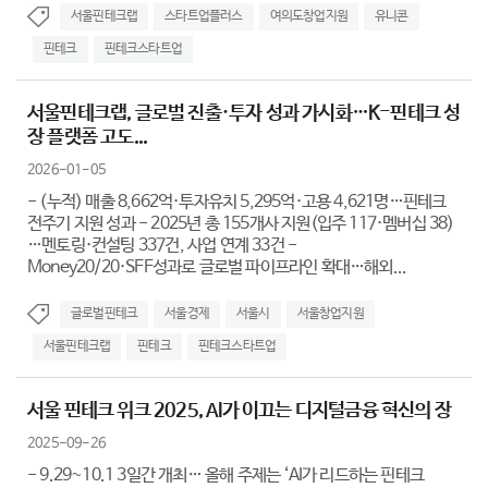
서울핀테크랩
스타트업플러스
여의도창업지원
유니콘
핀테크
핀테크스타트업
서울핀테크랩, 글로벌 진출·투자 성과 가시화…K-핀테크 성
장 플랫폼 고도...
2026-01-05
- (누적) 매출 8,662억·투자유치 5,295억·고용 4,621명…핀테크
전주기 지원 성과 - 2025년 총 155개사 지원(입주 117·멤버십 38)
…멘토링·컨설팅 337건, 사업 연계 33건 -
Money20/20·SFF성과로 글로벌 파이프라인 확대…해외...
글로벌핀테크
서울경제
서울시
서울창업지원
서울핀테크랩
핀테크
핀테크스타트업
서울 핀테크 위크 2025, AI가 이끄는 디지털금융 혁신의 장
2025-09-26
- 9.29~10.1 3일간 개최… 올해 주제는 ‘AI가 리드하는 핀테크