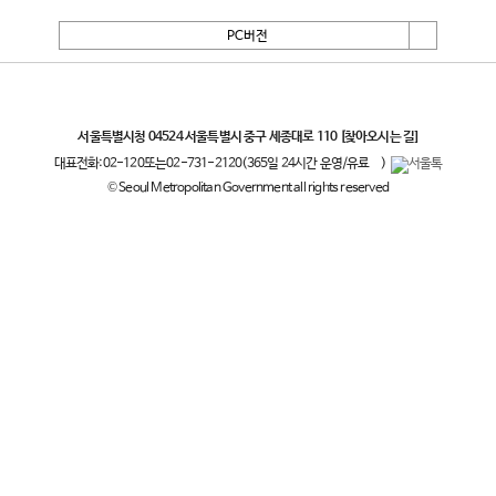
PC버전
서울특별시
서울특별시청 04524 서울특별시 중구 세종대로 110
[찾아오시는 길]
대표전화:
02-120
또는
02-731-2120
(365일 24시간 운영/유료
)
© Seoul Metropolitan Government all rights reserved