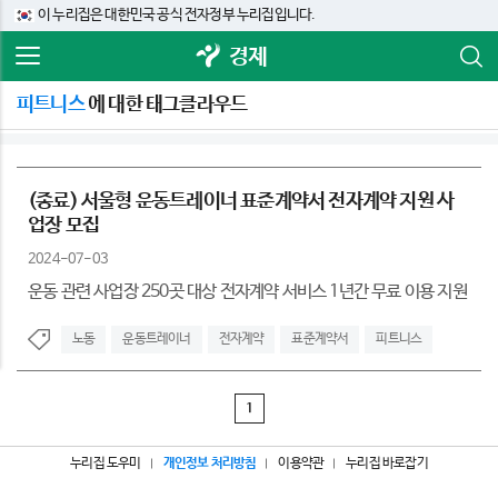
이 누리집은 대한민국 공식 전자정부 누리집입니다.
경제
피트니스
에 대한 태그클라우드
(종료) 서울형 운동트레이너 표준계약서 전자계약 지원 사
업장 모집
2024-07-03
운동 관련 사업장 250곳 대상 전자계약 서비스 1년간 무료 이용 지원
노동
운동트레이너
전자계약
표준계약서
피트니스
1
누리집 도우미
개인정보 처리방침
이용약관
누리집 바로잡기