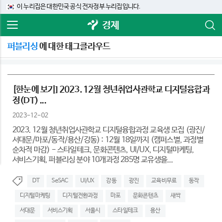
이 누리집은 대한민국 공식 전자정부 누리집입니다.
경제
퍼블리싱
에 대한 태그클라우드
[한눈에 보기] 2023. 12월 청년취업사관학교 디지털융합과
정(DT) ...
2023-12-02
2023. 12월 청년취업사관학교 디지털융합과정 교육생 모집 (광진/
서대문/마포/동작/용산/강동) : 12월 18일까지 (캠퍼스별, 과정별
순차적 마감) - 스타일테크, 문화콘텐츠, UI/UX, 디지털마케팅,
서비스기획, 퍼블리싱 분야 10개과정 285명 교유생을...
DT
SeSAC
UI/UX
강동
광진
교육비무료
동작
디지털마케팅
디지털전환과정
마포
문화콘텐츠
새싹
서대문
서비스기획
서울시
스타일테크
용산