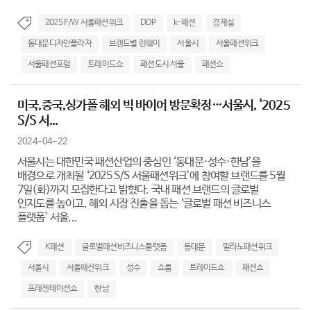
2025 F/W 서울패션위크
DDP
k-패션
경제실
동대문디자인플라자
브랜드별 런웨이
서울시
서울패션위크
서울패션포럼
트레이드쇼
패션도시 서울
패션쇼
미국,중국,싱가폴 해외 빅 바이어 방문확정…서울시, '2025
S/S 서...
2024-04-22
서울시는 대한민국 패션산업의 중심인 ‘동대문·성수·한남’을
배경으로 개최될 ‘2025 S/S 서울패션위크’에 참여할 브랜드를 5월
7일(화)까지 모집한다고 밝혔다. 국내 패션 브랜드의 글로벌
인지도를 높이고, 해외 시장 진출을 돕는 ‘글로벌 패션 비즈니스
플랫폼’ 서울...
K패션
글로벌패션비즈니스플랫폼
동대문
밀라노패션위크
서울시
서울패션위크
성수
쇼룸
트레이드쇼
패션쇼
프레젠테이션쇼
한남