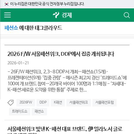
이 누리집은 대한민국 공식 전자정부 누리집입니다.
경제
패션쇼
에 대한 태그클라우드
2026 F/W 서울패션위크, DDP에서 집중 개최됩니다
2026-01-21
- 26F/W 패션위크, 2.3~8 DDP서 개최…패션쇼(15개)·
프레젠테이션(9개) ‘집중 관람’ - 매시즌 최고치 경신 ‘트레이드쇼’에
100여 개 브랜드 참여…20개국 바이어 100명과 1:1매칭 - ‘차세대-
K-패션:새로운 도약을 위한 통찰’ 주제로 한...
2026FW
DDP
K패션
서울패션위크
서울패션포럼
트레이드쇼
패션쇼
서울패션위크 빛낸 K-패션 대표 브랜드, 伊 밀라노서 글로