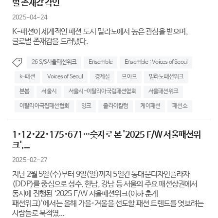
벌 존재감 각인
2025-04-24
K-패션이 세계적인 패션 도시 밀라노에서 높은 관심을 받으며,
글로벌 존재감을 드러냈다.
26 S/S서울패션위크
Ensemble
Ensemble : Voices of Seoul
k-패션
Voices of Seoul
경제실
므아므
밀라노패션위크
본봄
서울시
서울시-이탈리아국립패션협회
서울패션위크
이탈리아국립패션협회
잉크
줄라이칼럼
케이패션
패션쇼
1･12･22･175･671…숫자로 본 '2025 F/W 서울패션위
크',...
2025-02-27
지난 2월 5일(수)부터 9일(일)까지 5일간 동대문디자인플라자
(DDP)를 중심으로 성수, 한남, 강남 등 서울의 주요 패션상권에서
동시에 진행된 ‘2025 F/W 서울패션위크(이하 춘계
패션위크)’에서는 올해 가을･겨울을 선도할 패션 트렌드를 엿보려는
사람들로 북적였...