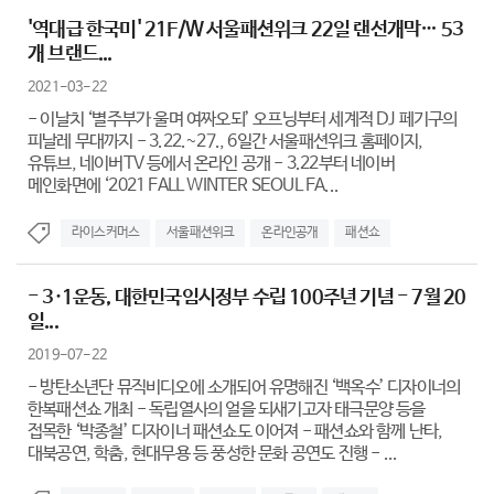
'역대급 한국미' 21F/W 서울패션위크 22일 랜선개막… 53
개 브랜드...
2021-03-22
- 이날치 ‘별주부가 울며 여짜오되’ 오프닝부터 세계적 DJ 페기구의
피날레 무대까지 - 3.22.~27., 6일간 서울패션위크 홈페이지,
유튜브, 네이버TV 등에서 온라인 공개 - 3.22부터 네이버
메인화면에 ‘2021 FALL WINTER SEOUL FA...
라이스커머스
서울패션위크
온라인공개
패션쇼
- 3·1운동, 대한민국임시정부 수립 100주년 기념 - 7월 20
일...
2019-07-22
- 방탄소년단 뮤직비디오에 소개되어 유명해진 ‘백옥수’ 디자이너의
한복패션쇼 개최 - 독립열사의 얼을 되새기고자 태극문양 등을
접목한 ‘박종철’ 디자이너 패션쇼도 이어져 - 패션쇼와 함께 난타,
대북공연, 학춤, 현대무용 등 풍성한 문화 공연도 진행 - ...