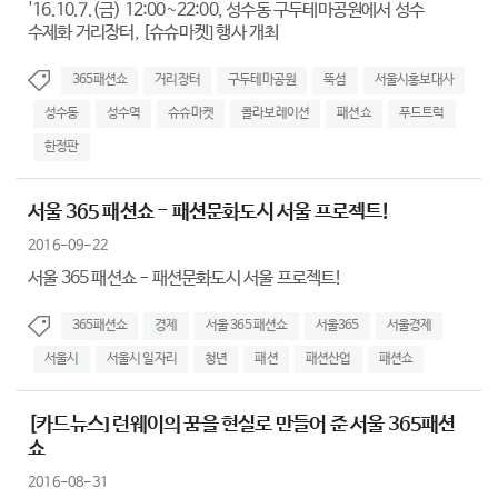
'16.10.7.(금) 12:00~22:00, 성수동 구두테마공원에서 성수
수제화 거리장터, [슈슈마켓] 행사 개최
365패션쇼
거리장터
구두테마공원
뚝섬
서울시홍보대사
성수동
성수역
슈슈마켓
콜라보레이션
패션쇼
푸드트럭
한정판
서울 365 패션쇼 - 패션문화도시 서울 프로젝트!
2016-09-22
서울 365 패션쇼 - 패션문화도시 서울 프로젝트!
365패션쇼
경제
서울 365 패션쇼
서울365
서울경제
서울시
서울시 일자리
청년
패션
패션산업
패션쇼
[카드뉴스] 런웨이의 꿈을 현실로 만들어 준 서울 365패션
쇼
2016-08-31