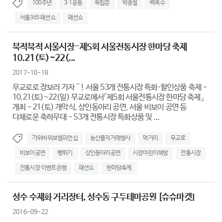
100주년
3·1운동
독립문
박종철
백옥수
서울365 패션쇼
패션쇼
북적북적 서울시장-제5회 서울전통시장 한마당 축제
10.21(토)~22(...
2017-10-18
무교로로 장보러 가자～! 서울 53개 전통시장 특화·할인상품 축제 -
10.21(토)~22(일) 무교로에서「제5회 서울전통시장 한마당 축제」
개최 - 21(토) 개막식, 상인동아리 공연, 서울 비보이 공연 등
다채로운 축하무대 - 53개 전통시장 특화상품 및 ...
가위바위보챔피언십
농산물직거래행사
먹거리
무교로
비보이공연
뻥튀기
상인동아리공연
시장어린이책방
전통시장
전통시장 이벤트은행
패션쇼
한마당축제
성수 수제화 거리장터, 성수동 구두테마공원 [슈슈마켓]
2016-09-22