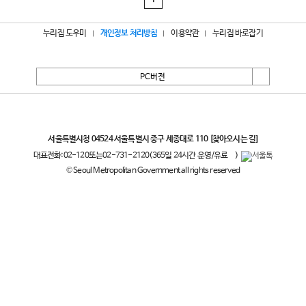
1
누리집 도우미
개인정보 처리방침
이용약관
누리집 바로잡기
PC버전
서울특별시
서울특별시청 04524 서울특별시 중구 세종대로 110
[찾아오시는 길]
대표전화:
02-120
또는
02-731-2120
(365일 24시간 운영/유료
)
© Seoul Metropolitan Government all rights reserved