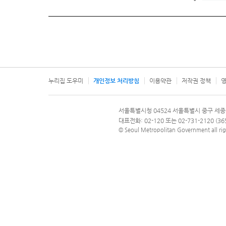
누리집 도우미
개인정보 처리방침
이용약관
저작권 정책
영
서울특별시
서울특별시청 04524 서울특별시 중구 세종
문의 전화번호 120, 120 다산콜재단
대표전화: 02-120 또는 02-731-2120 (
© Seoul Metropolitan Government all rig