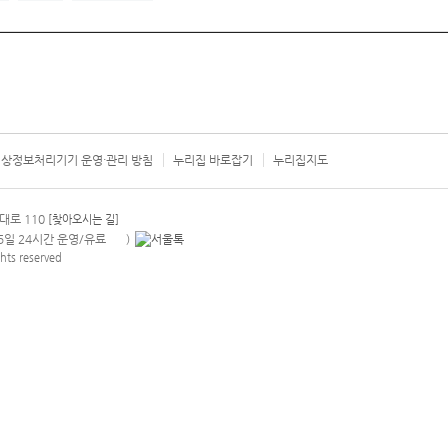
상정보처리기기 운영·관리 방침
누리집 바로잡기
누리집지도
서울시 카
대로 110
[찾아오시는 길]
365일 24시간 운영/유료
)
안내팝업 열기
hts reserved