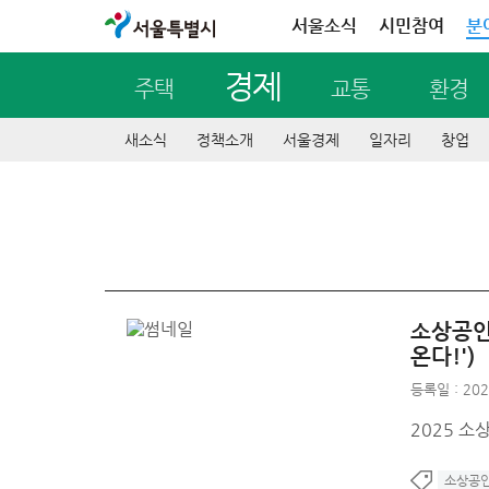
서울특별시
서울소식
시민참여
분
경제
주택
교통
환경
새소식
정책소개
서울경제
일자리
창업
소상공인
온다!')
등록일 : 202
2025 소
소상공