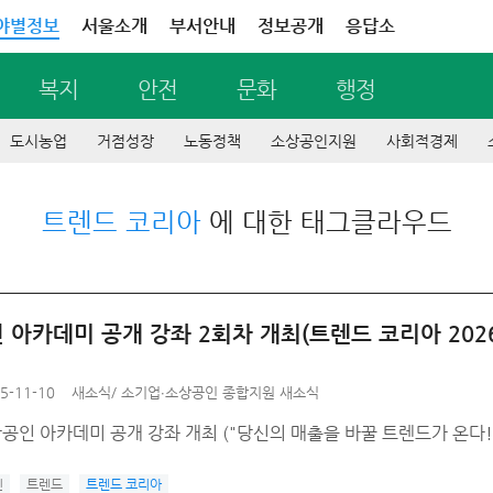
야별정보
서울소개
부서안내
정보공개
응답소
복지
안전
문화
행정
도시농업
거점성장
노동정책
소상공인지원
사회적경제
트렌드 코리아
에 대한 태그클라우드
 아카데미 공개 강좌 2회차 개최(트렌드 코리아 202
5-11-10
새소식
/
소기업∙소상공인 종합지원 새소식
상공인 아카데미 공개 강좌 개최 ("당신의 매출을 바꿀 트렌드가 온다!
인
트렌드
트렌드 코리아