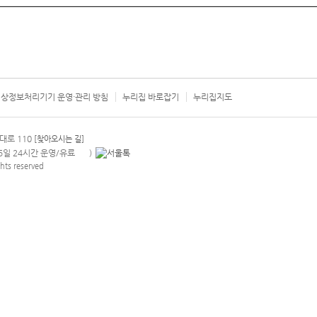
상정보처리기기 운영·관리 방침
누리집 바로잡기
누리집지도
서울시 카
대로 110
[찾아오시는 길]
365일 24시간 운영/유료
)
안내팝업 열기
hts reserved