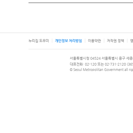
누리집 도우미
개인정보 처리방침
이용약관
저작권 정책
영
서울특별시
서울특별시청 04524 서울특별시 중구 세종
문의 전화번호 120, 120 다산콜재단
대표전화: 02-120 또는 02-731-2120 (
© Seoul Metropolitan Government all rig