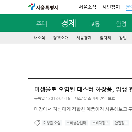
서울특별시
서울소식
시민참여
분
경제
주택
교통
환경
새소식
정책소개
서울경제
일자리
창업
미생물로 오염된 테스터 화장품, 위생 
등록일 : 2018-04-16
새소식
/
소비자 권익 보호
매장에서 자신에게 적합한 제품이지 사용해보고 구매
미생물 오염
소비생활센터
소비자정보
안전정보