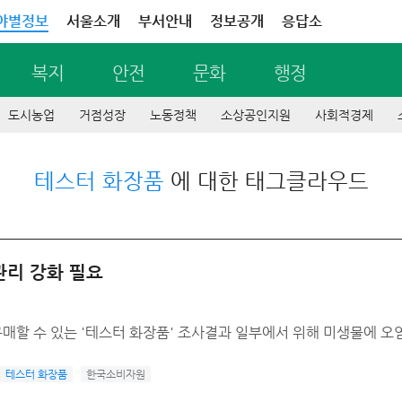
야별정보
서울소개
부서안내
정보공개
응답소
복지
안전
문화
행정
도시농업
거점성장
노동정책
소상공인지원
사회적경제
테스터 화장품
에 대한 태그클라우드
관리 강화 필요
할 수 있는 '테스터 화장품' 조사결과 일부에서 위해 미생물에 오
테스터 화장품
한국소비자원