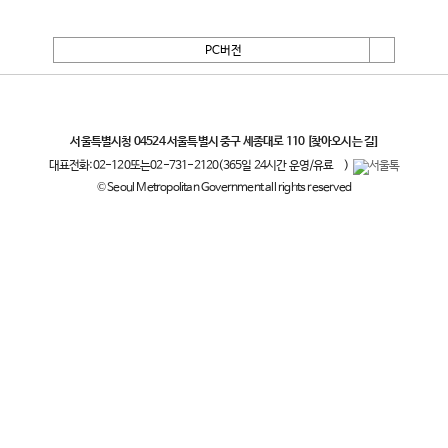
PC버전
서울특별시
서울특별시청 04524 서울특별시 중구 세종대로 110
[찾아오시는 길]
대표전화:
02-120
또는
02-731-2120
(365일 24시간 운영/유료
)
© Seoul Metropolitan Government all rights reserved