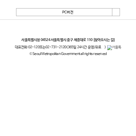
PC버전
서울특별시
서울특별시청 04524 서울특별시 중구 세종대로 110
[찾아오시는 길]
대표전화:
02-120
또는
02-731-2120
(365일 24시간 운영/유료
)
© Seoul Metropolitan Government all rights reserved