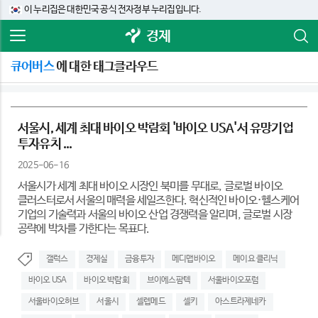
이 누리집은 대한민국 공식 전자정부 누리집입니다.
경제
큐어버스
에 대한 태그클라우드
서울시, 세계 최대 바이오 박람회 '바이오 USA'서 유망기업
투자유치 ...
2025-06-16
서울시가 세계 최대 바이오 시장인 북미를 무대로, 글로벌 바이오
클러스터로서 서울의 매력을 세일즈한다. 혁신적인 바이오·헬스케어
기업의 기술력과 서울의 바이오 산업 경쟁력을 알리며, 글로벌 시장
공략에 박차를 가한다는 목표다.
갤럭스
경제실
금융투자
메디맵바이오
메이요 클리닉
바이오 USA
바이오 박람회
브이에스팜텍
서울바이오포럼
서울바이오허브
서울시
셀렙메드
셀키
아스트라제네카