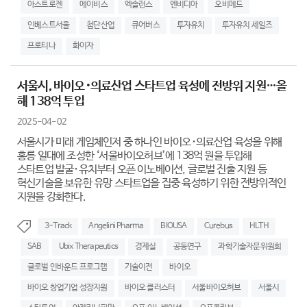
아스트로젠
에이비스
엑솔런스
엔비디아
오비메드
인베스트서울
첨단산업
큐어버스
투자유치
투자유치 세일즈
프로티나
화이자
서울시, 바이오･의료산업 스타트업 육성에 전방위 지원…올
해 138억 투입
2025-04-02
서울시가 미래 게임체인저 중 하나인 바이오･의료산업 육성을 위해
홍릉 일대에 조성한 ‘서울바이오허브’에 138억 원을 투입해
스타트업 발굴･유치부터 오픈 이노베이션, 글로벌 진출 지원 등
혁신기술을 보유한 유망 스타트업을 집중 육성하기 위한 전방위적인
지원을 강화한다.
3-Track
Angelini Pharma
BIOUSA
Curebus
HLTH
SAB
Ubix Therapeutics
경제실
공동연구
과학기술자문위원회
글로벌 인바운드 프로그램
기술이전
바이오
바이오 창업기업 성장지원
바이오 클러스터
서울바이오허브
서울시