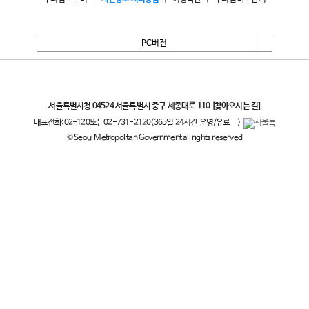
PC버전
서울특별시
서울특별시청 04524 서울특별시 중구 세종대로 110
[찾아오시는 길]
대표전화:
02-120
또는
02-731-2120
(365일 24시간 운영/유료
)
© Seoul Metropolitan Government all rights reserved