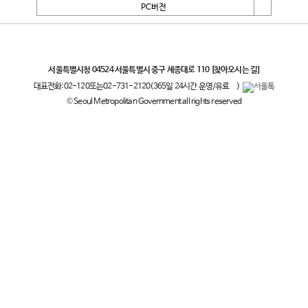
PC버전
서울특별시
서울특별시청 04524 서울특별시 중구 세종대로 110
[찾아오시는 길]
대표전화:
02-120
또는
02-731-2120
(365일 24시간 운영/유료
)
© Seoul Metropolitan Government all rights reserved