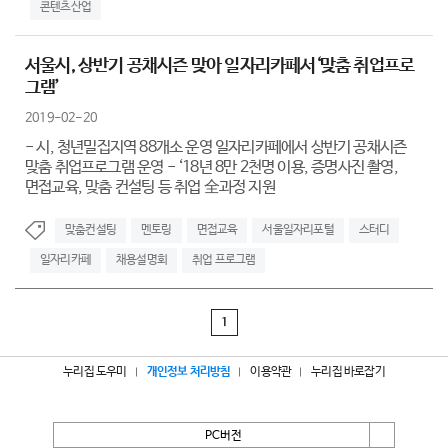
콘텐츠산업
서울시, 상반기 공채시즌 맞아 일자리카페서‘맞춤 취업프로
그램’
2019-02-20
- 시, 청년밀집지역 88개소 운영 일자리카페에서 상반기 공채시즌
맞춤 취업프로그램 운영 - ‘18년 8만 2천명 이용, 증명사진 촬영,
면접교육, 맞춤 컨설팅 등 취업 全과정 지원
맞춤컨설팅
멘토링
면접교육
서울일자리포털
스터디
일자리카페
채용설명회
취업 프로그램
1
누리집 도우미
개인정보 처리방침
이용약관
누리집 바로잡기
PC버전