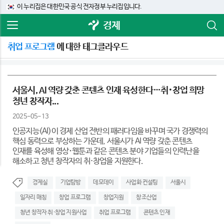
이 누리집은 대한민국 공식 전자정부 누리집입니다.
경제
취업 프로그램
에 대한 태그클라우드
서울시, AI 역량 갖춘 콘텐츠 인재 육성한다…취･창업 희망
청년 창작자...
2025-05-13
인공지능(AI)이 경제 산업 전반의 패러다임을 바꾸며 국가 경쟁력의
핵심 동력으로 부상하는 가운데, 서울시가 AI 역량 갖춘 콘텐츠
인재를 육성해 영상･웹툰과 같은 콘텐츠 분야 기업들의 인력난을
해소하고 청년 창작자의 취·창업을 지원한다.
경제실
기업탐방
데모데이
사업화 컨설팅
서울시
일자리 매칭
창업 프로그램
창업지원
창조산업
청년 창작자 취·창업 지원사업
취업 프로그램
콘텐츠 인재