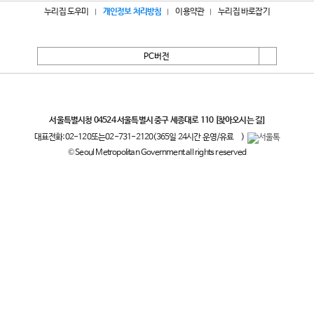
누리집 도우미
개인정보 처리방침
이용약관
누리집 바로잡기
PC버전
서울특별시
서울특별시청 04524 서울특별시 중구 세종대로 110
[찾아오시는 길]
대표전화:
02-120
또는
02-731-2120
(365일 24시간 운영/유료
)
© Seoul Metropolitan Government all rights reserved