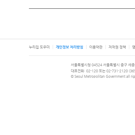
누리집 도우미
개인정보 처리방침
이용약관
저작권 정책
영
서울특별시
서울특별시청 04524 서울특별시 중구 세종
문의 전화번호 120, 120 다산콜재단
대표전화: 02-120 또는 02-731-2120 (
© Seoul Metropolitan Government all rig