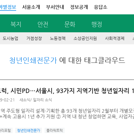
야별정보
서울소개
부서안내
정보공개
응답소
복지
안전
문화
행정
도시농업
거점성장
노동정책
소상공인지원
사회적경제
청년인쇄전문가
에 대한 태그클라우드
럭, 시민PD…서울시, 93가지 지역기반 청년일자리 1
9-02-21
새소식
/
일자리 소식
지역 주도형 일자리 설계·기획한 총 93개 청년일자리 2월부터 개별모
+계속 고용시 1년 추가 지원 ② 지역 내 청년 창업하면 교육, 사업자금 
자리포털
청년인쇄전문가
플라워트럭