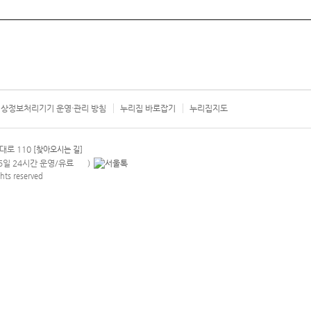
상정보처리기기 운영·관리 방침
누리집 바로잡기
누리집지도
서울시 카
대로 110
[찾아오시는 길]
365일 24시간 운영/유료
)
안내팝업 열기
hts reserved