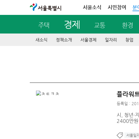
서울특별시
서울소식
시민참여
분
경제
주택
교통
환경
새소식
정책소개
서울경제
일자리
창업
플라워트
등록일 : 201
시, 청년·
2400만원
서울일