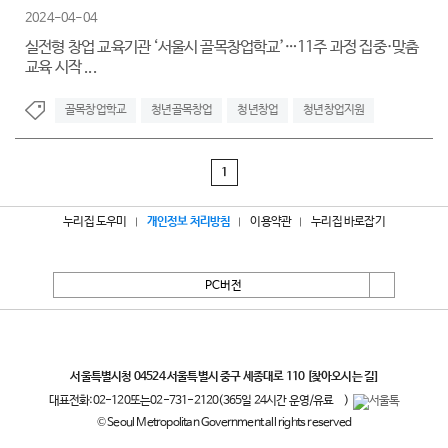
2024-04-04
실전형 창업 교육기관 ‘서울시 골목창업학교’…11주 과정 집중·맞춤
교육 시작 ...
골목창업학교
청년골목창업
청년창업
청년창업지원
1
누리집 도우미
개인정보 처리방침
이용약관
누리집 바로잡기
PC버전
서울특별시
서울특별시청 04524 서울특별시 중구 세종대로 110
[찾아오시는 길]
대표전화:
02-120
또는
02-731-2120
(365일 24시간 운영/유료
)
© Seoul Metropolitan Government all rights reserved