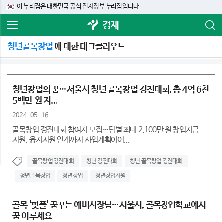
이 누리집은 대한민국 공식 전자정부 누리집입니다.
경제
청년골목창업
에 대한 태그클라우드
청년창업의 꿈…서울시 청년 골목창업 경진대회, 총 4억 6천
5백만 원 지...
2024-05-16
골목창업 경진대회 참여자 모집…팀별 최대 2,100만 원 창업자금
지원, 융자지원 연계까지 사업계획아이...
골목창업 경진대회
청년 경진대회
청년 골목창업 경진대회
청년골목창업
청년창업
청년창업지원
골목 '핫플' 꿈꾸는 예비사장님…서울시, 골목창업학교에서
꿈 이루세요