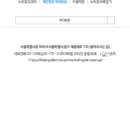
누리집 도우미
개인정보 처리방침
이용약관
누리집 바로잡기
PC버전
서울특별시
서울특별시청 04524 서울특별시 중구 세종대로 110
[찾아오시는 길]
대표전화:
02-120
또는
02-731-2120
(365일 24시간 운영/유료
)
© Seoul Metropolitan Government all rights reserved