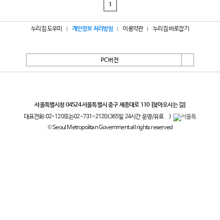
1
누리집 도우미
개인정보 처리방침
이용약관
누리집 바로잡기
PC버전
서울특별시
서울특별시청 04524 서울특별시 중구 세종대로 110
[찾아오시는 길]
대표전화:
02-120
또는
02-731-2120
(365일 24시간 운영/유료
)
© Seoul Metropolitan Government all rights reserved