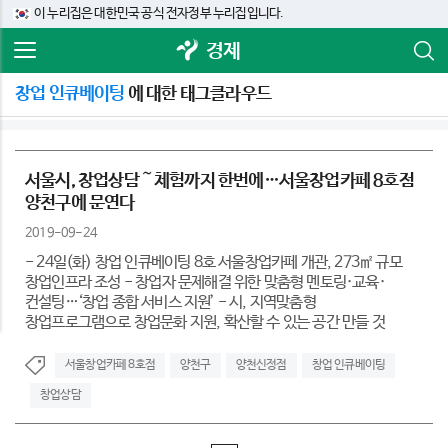
이 누리집은 대한민국 공식 전자정부 누리집입니다.
경제
창업 인큐베이팅
에 대한 태그클라우드
서울시, 창업상담～체험까지 한번에…서울창업카페 8호점
양천구에 문연다
2019-09-24
- 24일(화) 창업 인큐베이팅 8호 서울창업카페 개관, 273㎡ 규모
창업인프라 조성 - 창업자 문제해결 위한 맞춤형 멘토링·교육·
컨설팅…‘창업 종합 서비스 지원’ - 시, 지역맞춤형
창업프로그램으로 창업문화 지원, 확산할 수 있는 공간 만들 것
서울창업카페 8호점
양천구
양천신정점
창업 인큐베이팅
창업상담