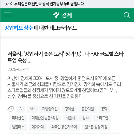
이 누리집은 대한민국 공식 전자정부 누리집입니다.
경제
창업허브 성수
에 대한 태그클라우드
서울시, '창업하기 좋은 도시' 성과 잇는다…AI·글로벌 스타
트업 육성 ...
2025-03-11
지난해 전세계 300개 도시 중 ‘창업하기 좋은 도시 9위’에 오른
서울시가 최근의 성과를 바탕으로 경기침체 장기화 속에서도 우리
스타트업들의 성장세가 꺾이지 않도록 4개 창업허브(공덕, M+,
성수, 창동)를 중심으로 한 지원을 강화한다.
AI
M+
개방형혁신
경제실
공간지원
공덕
미래산업
미래산업 발굴･육성
서울시
성수
스타트업
앰플러스
에이아치
외국인 창업자 유치
원스톱 성장 지원