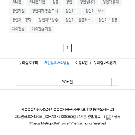
유니콘
유니콘 기업
창동
창업
창업생태계
창업자 유치
창업지원
창업하기 좋은 도시
창업허브
창업허브 M+
창업허브 공덕
창업허브 성수
창업허브 엠플러스
창업허브 창동
해외진출
해외진출 지원
1
누리집 도우미
개인정보 처리방침
이용약관
누리집 바로잡기
PC버전
서울특별시
서울특별시청 04524 서울특별시 중구 세종대로 110
[찾아오시는 길]
대표전화:
02-120
또는
02-731-2120
(365일 24시간 운영/유료
)
© Seoul Metropolitan Government all rights reserved