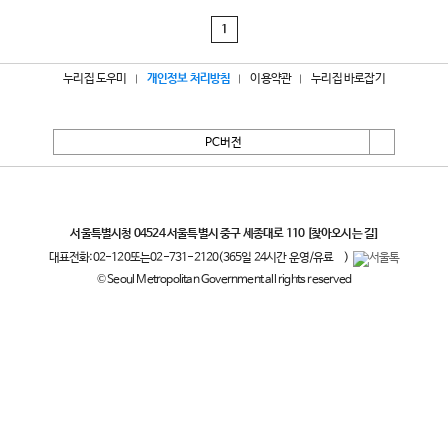
1
누리집 도우미
개인정보 처리방침
이용약관
누리집 바로잡기
PC버전
서울특별시
서울특별시청 04524 서울특별시 중구 세종대로 110
[찾아오시는 길]
대표전화:
02-120
또는
02-731-2120
(365일 24시간 운영/유료
)
© Seoul Metropolitan Government all rights reserved