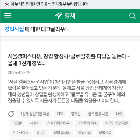
이 누리집은 대한민국 공식 전자정부 누리집입니다.
경제
창업시설
에 대한 태그클라우드
서울캠퍼스타운, 창업 활성화･글로벌 진출 디딤돌 놓는다…
올해 1천개 창업...
2025-03-19
‘서울 캠퍼스타운 사업’이 창업기업을 발굴･육성하고 지역 경제에
활력을 불어넣고 있는 가운데, 올해도 서울 창업 생태계의 자산인
대학 청년들이 창업을 활성화하고 ‘글로벌 유니콘’을 꿈꾸며 해외
진출할 수 있도록 서울시가 든든한 디딤돌 역할을 이어나간다.
1천개 창업기업 육성
CES
경제실
글로벌 유니콘
대학
디딤돌
서울시
서울캠퍼스타운
스타트업 지원
외국인 창업지원
우수사례집
유니콘
창업 활성화
창업기업
창업시설