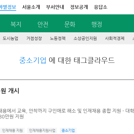
야별정보
서울소개
부서안내
정보공개
응답소
복지
안전
문화
행정
도시농업
거점성장
노동정책
소상공인지원
사회적경제
중소기업
에 대한 태그클라우드
지원 개시
 채용에서 교육, 안착까지 구인애로 해소 및 인재채용 종합 지원 - 
080만원 지원
인재채용 지원
인재채용지원사업
중소기업