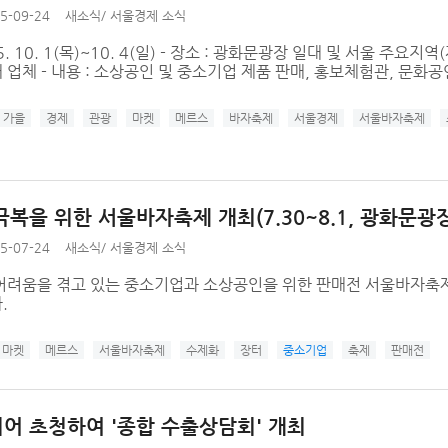
5-09-24
새소식
/
서울경제 소식
’15. 10. 1(목)~10. 4(일) - 장소 : 광화문광장 일대 및 서울 주
개 업체 - 내용 : 소상공인 및 중소기업 제품 판매, 홍보체험관, 문화공
가을
경제
관광
마켓
메르스
바자축제
서울경제
서울바자축제
극복을 위한 서울바자축제 개최(7.30~8.1, 광화문광장
5-07-24
새소식
/
서울경제 소식
어려움을 겪고 있는 중소기업과 소상공인을 위한 판매전 서울바자축제
.
마켓
메르스
서울바자축제
수제화
장터
중소기업
축제
판매전
어 초청하여 '종합 수출상담회' 개최