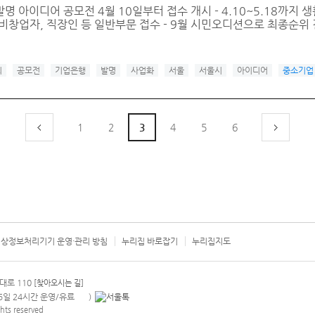
명 아이디어 공모전 4월 10일부터 접수 개시 - 4.10~5.18까지 
비창업자, 직장인 등 일반부문 접수 - 9월 시민오디션으로 최종순위
회
공모전
기업은행
발명
사업화
서울
서울시
아이디어
중소기업
1
2
3
4
5
6
상정보처리기기 운영·관리 방침
누리집 바로잡기
누리집지도
서울시 카
대로 110
[찾아오시는 길]
365일 24시간 운영/유료
)
안내팝업 열기
hts reserved