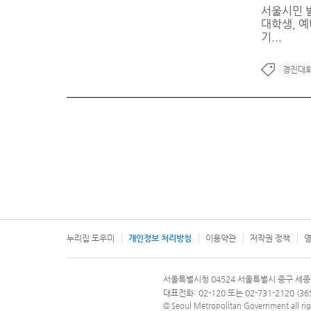
서울시민 발
대학생, 예
기...
경진대
누리집 도우미
개인정보 처리방침
이용약관
저작권 정책
영
서울특별시
서울특별시청 04524 서울특별시 중구 세종
문의 전화번호 120, 120 다산콜재단
대표전화: 02-120 또는 02-731-2120 (
© Seoul Metropolitan Government all rig