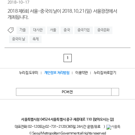
2018-10-17
2018 제6회 서울-중국의 날이 2018.10.21(일) 서울광장에서
개최됩니다.
가을
대사관
서울
중국
중국기업
중국문화
중국의 날
축제
1
누리집 도우미
개인정보 처리방침
이용약관
누리집 바로잡기
PC버전
서울특별시
서울특별시청 04524 서울특별시 중구 세종대로 110
[찾아오시는 길]
대표전화:
02-120
또는
02-731-2120
(365일 24시간 운영/유료
)
© Seoul Metropolitan Government all rights reserved