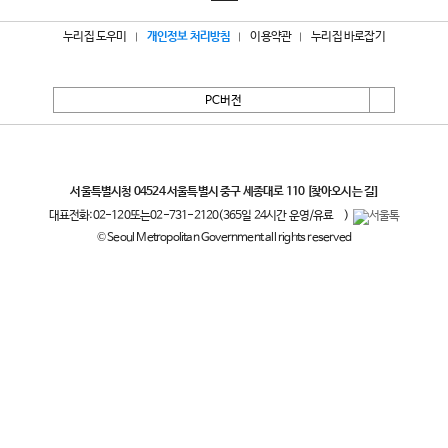
누리집 도우미
개인정보 처리방침
이용약관
누리집 바로잡기
PC버전
서울특별시
서울특별시청 04524 서울특별시 중구 세종대로 110
[찾아오시는 길]
대표전화:
02-120
또는
02-731-2120
(365일 24시간 운영/유료
)
© Seoul Metropolitan Government all rights reserved