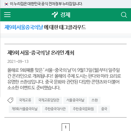
이 누리집은 대한민국 공식 전자정부 누리집입니다.
경제
제9회서울중국의날
에 대한 태그클라우드
제9회 서울·중국의 날 온라인 개최
2021-09-13
올해로 9회째를 맞은 ’서울-중국의 날‘이 9월13일(월)부터 일주일
간 온라인으로 개최됩니다! 올해의 주제 도시는 판다와 마라 요리로
유명한 쓰촨성입니다. 중국 문화와 관련된 다양한 콘텐츠와 더불어
소소한 이벤트도 준비했습니다.
국제교류
국제교류담당관
서울중국의날
쓰촨
제9회서울중국의날
주한중국대사관
주한중국문화원
중국
1