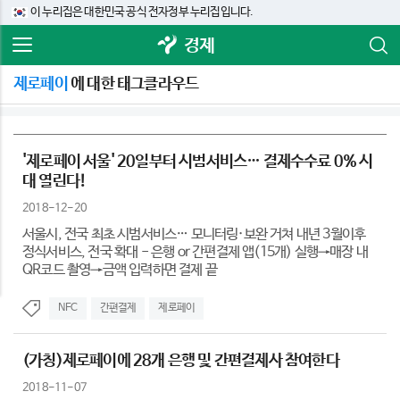
이 누리집은 대한민국 공식 전자정부 누리집입니다.
경제
제로페이
에 대한 태그클라우드
'제로페이 서울' 20일부터 시범서비스… 결제수수료 0% 시
대 열린다!
2018-12-20
서울시, 전국 최초 시범서비스… 모니터링·보완 거쳐 내년 3월이후
정식서비스, 전국 확대 - 은행 or 간편결제 앱(15개) 실행→매장 내
QR코드 촬영→금액 입력하면 결제 끝
NFC
간편결제
제로페이
(가칭)제로페이에 28개 은행 및 간편결제사 참여한다
2018-11-07