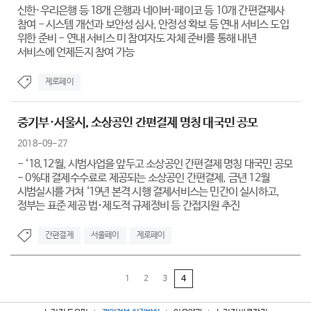
신한·우리은행 등 18개 은행과 네이버·페이코 등 10개 간편결제사
참여 - 시스템 개선과 보안성 심사, 안정성 확보 등 연내 서비스 도입
위한 준비 - 연내 서비스 미 참여자도 자체 준비를 통해 내년
서비스에 언제든지 참여 가능
제로페이
중기부·서울시, 소상공인 간편결제 명칭 대국민 공모
2018-09-27
- ‘18.12월, 시범사업을 앞두고 소상공인 간편결제 명칭 대국민 공모
- 0%대 결제수수료로 제공되는 소상공인 간편결제, 금년 12월
시범실시를 거쳐 ‘19년 본격 시행 결제서비스는 민간이 실시하고,
정부는 표준 제공 법･제도적 규제정비 등 간접지원 추진
간편결제
서울페이
제로페이
1
2
3
4