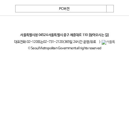
PC버전
서울특별시
서울특별시청 04524 서울특별시 중구 세종대로 110
[찾아오시는 길]
대표전화:
02-120
또는
02-731-2120
(365일 24시간 운영/유료
)
© Seoul Metropolitan Government all rights reserved