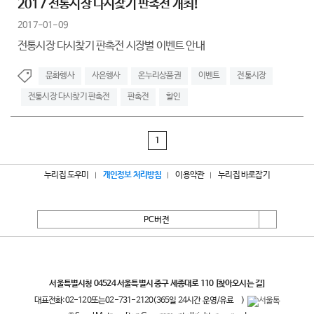
2017 전통시장 다시찾기 판촉전 개최!
2017-01-09
전통시장 다시찾기 판촉전 시장별 이벤트 안내
문화행사
사은행사
온누리상품권
이벤트
전통시장
전통시장 다시찾기 판촉전
판촉전
할인
1
누리집 도우미
개인정보 처리방침
이용약관
누리집 바로잡기
PC버전
서울특별시
서울특별시청 04524 서울특별시 중구 세종대로 110
[찾아오시는 길]
대표전화:
02-120
또는
02-731-2120
(365일 24시간 운영/유료
)