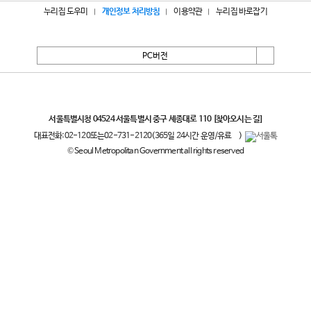
누리집 도우미
개인정보 처리방침
이용약관
누리집 바로잡기
PC버전
서울특별시
서울특별시청 04524 서울특별시 중구 세종대로 110
[찾아오시는 길]
대표전화:
02-120
또는
02-731-2120
(365일 24시간 운영/유료
)
© Seoul Metropolitan Government all rights reserved