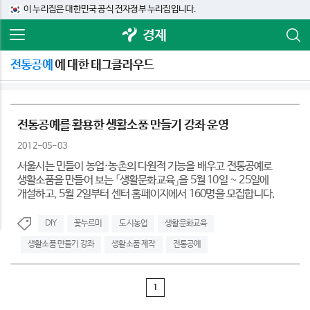
이 누리집은 대한민국 공식 전자정부 누리집입니다.
경제
전통공예
에 대한 태그클라우드
전통공예를 활용한 생활소품 만들기 강좌 운영
2012-05-03
서울시는 민들이 농업·농촌의 다원적 기능을 배우고 전통공예로
생활소품을 만들어 보는 「생활문화교육」을 5월 10일 ~ 25일에
개설하고, 5월 2일부터 센터 홈페이지에서 160명을 모집합니다.
DIY
꽃누르미
도시농업
생활문화교육
생활소품 만들기 강좌
생활소품 제작
전통공예
1