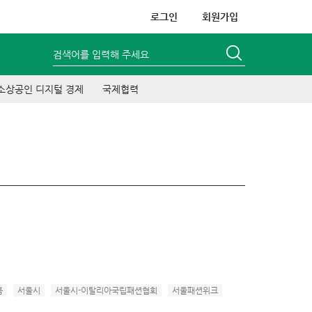
로그인
회원가입
검색어를 입력해 주세요
소상공인 디지털 경제
국제협력
봄
서울시
서울시-이탈리아국립패션협회
서울패션위크