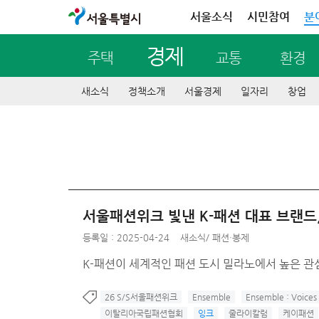
서울특별시
서울소식
시민참여
분
경제
주택
교통
환경
새소식
정책소개
서울경제
일자리
창업
서울패션위크 빛낸 K-패션 대표 브랜드
등록일 : 2025-04-24
새소식
/
패션·봉제
K-패션이 세계적인 패션 도시 밀라노에서 높은 관
26 S/S서울패션위크
Ensemble
Ensemble : Voices 
이탈리아국립패션협회
잉크
줄라이칼럼
케이패션