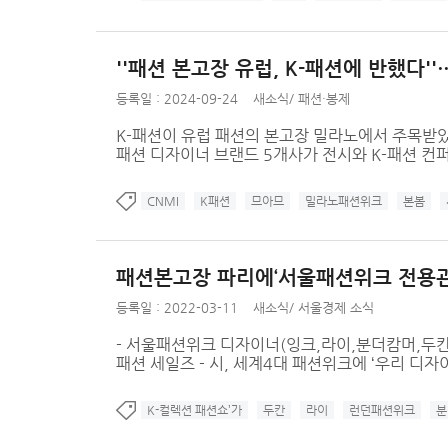
''패션 본고장 유럽, K-패션에 반했다
등록일 : 2024-09-24
새소식
/
패션·봉제
K-패션이 유럽 패션의 본고장 밀라노에서 주목받았
패션 디자이너 브랜드 5개사가 전시와 K-패션 컨
CNMI
K패션
므아므
밀라노패션위크
본봄
패션본고장 파리에‘서울패션위크 전용관’
등록일 : 2022-03-11
새소식
/
서울경제 소식
- 서울패션위크 디자이너(잉크,라이,분더캄머,두칸)
패션 세일즈 - 시, 세계4대 패션위크에 ‘우리 디자
K-컬렉션 패션쇼’가
두칸
라이
런던패션위크
분