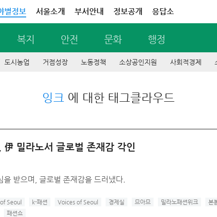
야별정보
서울소개
부서안내
정보공개
응답소
복지
안전
문화
행정
도시농업
거점성장
노동정책
소상공인지원
사회적경제
잉크
에 대한 태그클라우드
, 伊 밀라노서 글로벌 존재감 각인
심을 받으며, 글로벌 존재감을 드러냈다.
of Seoul
k-패션
Voices of Seoul
경제실
므아므
밀라노패션위크
본
패션쇼