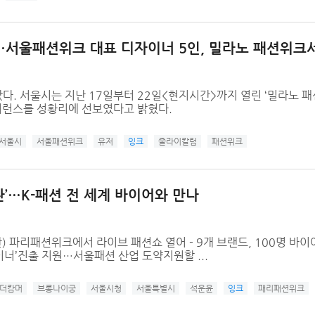
''…서울패션위크 대표 디자이너 5인, 밀라노 패션위크
다. 서울시는 지난 17일부터 22일<현지시간>까지 열린 ‘밀라노 
퍼런스를 성황리에 선보였다고 밝혔다.
서울시
서울패션위크
유저
잉크
줄라이칼럼
패션위크
…K-패션 전 세계 바이어와 만나
 파리패션위크에서 라이브 패션쇼 열어 - 9개 브랜드, 100명 바이
이너’진출 지원…서울패션 산업 도약지원할 ...
더캄머
브롱나이궁
서울시청
서울특별시
석운윤
잉크
패리패션위크