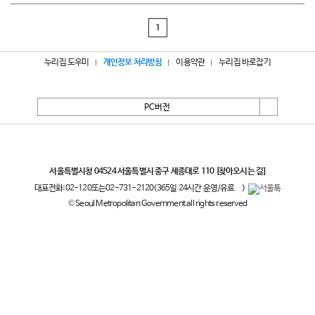
1
누리집 도우미
개인정보 처리방침
이용약관
누리집 바로잡기
PC버전
서울특별시
서울특별시청 04524 서울특별시 중구 세종대로 110
[찾아오시는 길]
대표전화:
02-120
또는
02-731-2120
(365일 24시간 운영/유료
)
© Seoul Metropolitan Government all rights reserved