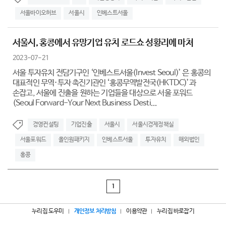
서울바이오허브
서울시
인베스트서울
서울시, 홍콩에서 유망기업 유치 로드쇼 성황리에 마쳐
2023-07-21
서울 투자유치 전담기구인 ‘인베스트서울(Invest Seoul)’ 은 홍콩의
대표적인 무역·투자 촉진기관인 ‘홍콩무역발전국(HKTDC)’과
손잡고, 서울에 진출을 원하는 기업들을 대상으로 서울 포워드
(Seoul Forward-Your Next Business Desti...
경영컨설팅
기업진출
서울시
서울시경제정책실
서울포워드
올인원패키지
인베스트서울
투자유치
해외법인
홍콩
1
누리집 도우미
개인정보 처리방침
이용약관
누리집 바로잡기