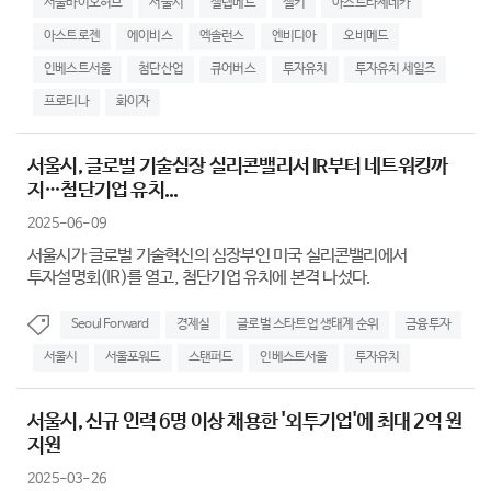
서울바이오허브
서울시
셀렙메드
셀키
아스트라제네카
아스트로젠
에이비스
엑솔런스
엔비디아
오비메드
인베스트서울
첨단산업
큐어버스
투자유치
투자유치 세일즈
프로티나
화이자
서울시, 글로벌 기술심장 실리콘밸리서 IR부터 네트워킹까
지…첨단기업 유치...
2025-06-09
서울시가 글로벌 기술혁신의 심장부인 미국 실리콘밸리에서
투자설명회(IR)를 열고, 첨단기업 유치에 본격 나섰다.
Seoul Forward
경제실
글로벌 스타트업 생태계 순위
금융투자
서울시
서울포워드
스탠퍼드
인베스트서울
투자유치
서울시, 신규 인력 6명 이상 채용한 '외투기업'에 최대 2억 원
지원
2025-03-26