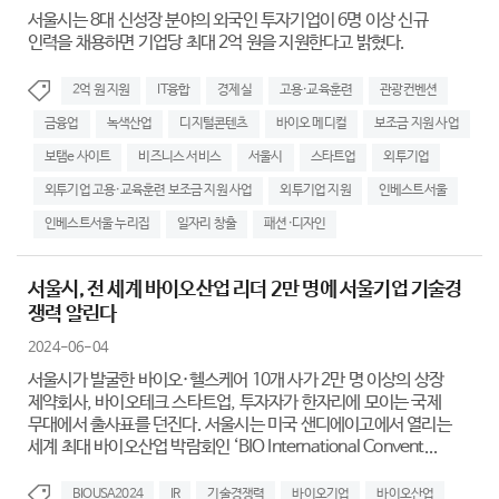
서울시는 8대 신성장 분야의 외국인 투자기업이 6명 이상 신규
인력을 채용하면 기업당 최대 2억 원을 지원한다고 밝혔다.
2억 원 지원
IT융합
경제실
고용·교육훈련
관광컨벤션
금융업
녹색산업
디지털콘텐츠
바이오 메디컬
보조금 지원 사업
보탬e 사이트
비즈니스 서비스
서울시
스타트업
외투기업
외투기업 고용·교육훈련 보조금 지원 사업
외투기업 지원
인베스트서울
인베스트서울 누리집
일자리 창출
패션·디자인
서울시, 전 세계 바이오산업 리더 2만 명에 서울기업 기술경
쟁력 알린다
2024-06-04
서울시가 발굴한 바이오·헬스케어 10개 사가 2만 명 이상의 상장
제약회사, 바이오테크 스타트업, 투자자가 한자리에 모이는 국제
무대에서 출사표를 던진다. 서울시는 미국 샌디에이고에서 열리는
세계 최대 바이오산업 박람회인 ‘BIO International Convent...
BIOUSA2024
IR
기술경쟁력
바이오기업
바이오산업