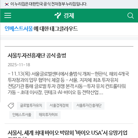
이 누리집은 대한민국 공식 전자정부 누리집입니다.
경제
인베스트서울
에 대한 태그클라우드
서울투자진흥재단 공식 출범
2025-11-18
- 11.13(목) 서울글로벌센터에서 출범식 개최…현판식, 해외 4개국
투자청과의 업무 협약식 체결 등 - 서울, 지자체 최초 투자유치
전담기관 통해 글로벌 투자 경쟁 본격 시동…투자 유치 컨트롤타워
가동 - 초대 이사장, 핀테크·AI·바이오 등 전략산업 ...
글로벌투자유치
서울경제정책
서울투자진흥재단
인베스트서울
해외투자허브
서울시, 세계 최대 바이오 박람회 '바이오 USA'서 유망기업