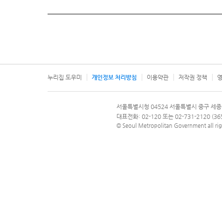
누리집 도우미
개인정보 처리방침
이용약관
저작권 정책
영
서울특별시
서울특별시청 04524 서울특별시 중구 세종
문의 전화번호 120, 120 다산콜재단
대표전화: 02-120 또는 02-731-2120 (
© Seoul Metropolitan Government all rig