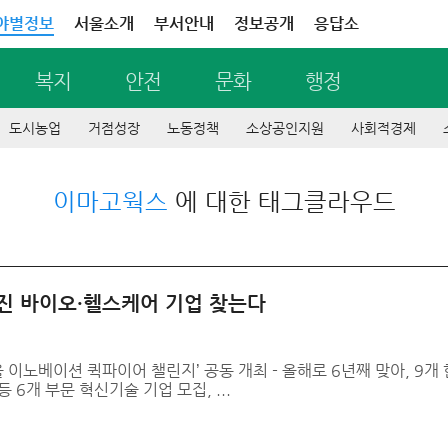
야별정보
서울소개
부서안내
정보공개
응답소
복지
안전
문화
행정
도시농업
거점성장
노동정책
소상공인지원
사회적경제
이마고웍스
에 대한 태그클라우드
가진 바이오·헬스케어 기업 찾는다
 이노베이션 퀵파이어 챌린지’ 공동 개최 - 올해로 6년째 맞아, 9
등 6개 부문 혁신기술 기업 모집, ...