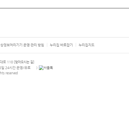
상정보처리기기 운영·관리 방침
누리집 바로잡기
누리집지도
서울시 카
대로 110
[찾아오시는 길]
365일 24시간 운영/유료
)
안내팝업 열기
hts reserved