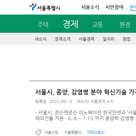
서울특별시
서울소식
시민참여
분
경제
주택
교통
환경
새소식
정책소개
서울경제
일자리
창업
서울시, 종양, 감염병 분야 혁신기술 
등록일 : 2022-06-10
새소식
/
서울경제 소식
- 서울시, 존슨앤존슨 이노베이션·한국얀센과 ‘서울
해외진출 지원 - 6. 8.~ 7.15.까지 종양학·감염병 
서울시청
서울특별시
이마고웍스