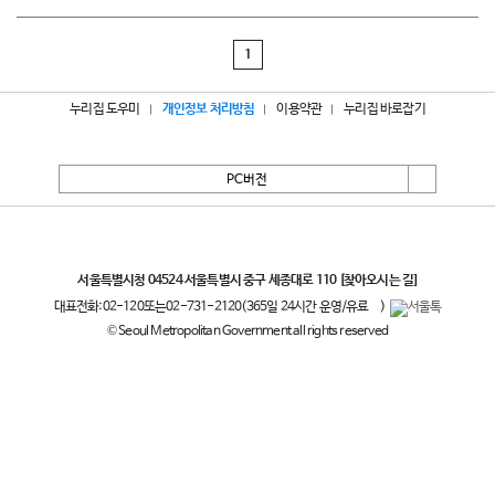
1
누리집 도우미
개인정보 처리방침
이용약관
누리집 바로잡기
PC버전
서울특별시
서울특별시청 04524 서울특별시 중구 세종대로 110
[찾아오시는 길]
대표전화:
02-120
또는
02-731-2120
(365일 24시간 운영/유료
)
© Seoul Metropolitan Government all rights reserved