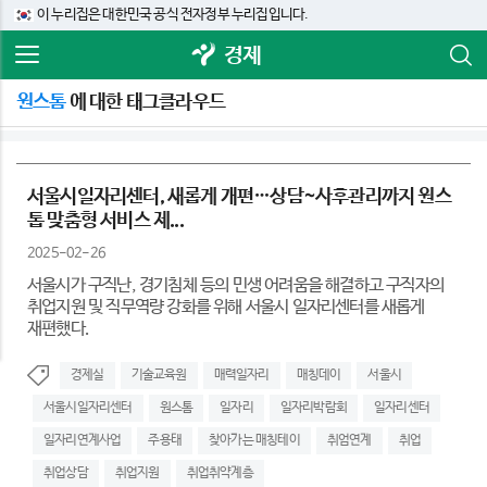
이 누리집은 대한민국 공식 전자정부 누리집입니다.
경제
원스톰
에 대한 태그클라우드
서울시일자리센터, 새롭게 개편…상담~사후관리까지 원스
톱 맞춤형 서비스 제...
2025-02-26
서울시가 구직난, 경기침체 등의 민생 어려움을 해결하고 구직자의
취업지원 및 직무역량 강화를 위해 서울시 일자리센터를 새롭게
재편했다.
경제실
기술교육원
매력일자리
매칭데이
서울시
서울시일자리센터
원스톰
일자리
일자리박람회
일자리센터
일자리연계사업
주용태
찾아가는 매칭테이
취엄연계
취업
취업상담
취업지원
취업취약계층