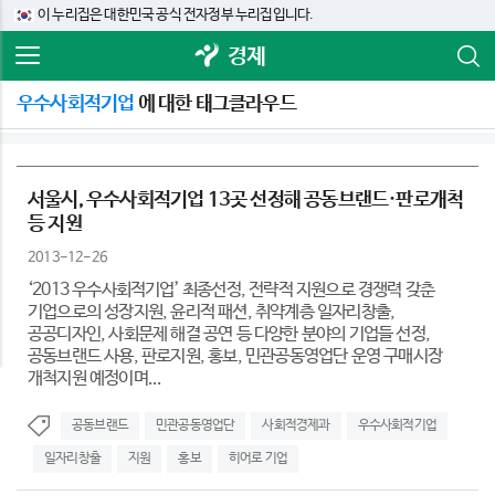
이 누리집은 대한민국 공식 전자정부 누리집입니다.
경제
우수사회적기업
에 대한 태그클라우드
서울시, 우수사회적기업 13곳 선정해 공동브랜드·판로개척
등 지원
2013-12-26
‘2013 우수사회적기업’ 최종선정, 전략적 지원으로 경쟁력 갖춘
기업으로의 성장지원, 윤리적 패션, 취약계층 일자리창출,
공공디자인, 사회문제 해결 공연 등 다양한 분야의 기업들 선정,
공동브랜드 사용, 판로지원, 홍보, 민관공동영업단 운영 구매시장
개척지원 예정이며...
공동브랜드
민관공동영업단
사회적경제과
우수사회적기업
일자리창출
지원
홍보
히어로 기업