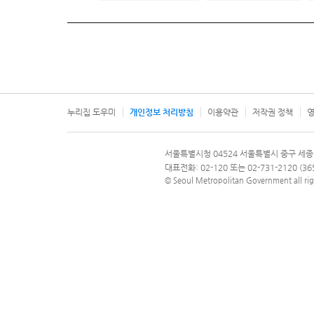
누리집 도우미
개인정보 처리방침
이용약관
저작권 정책
영
서울특별시
서울특별시청 04524 서울특별시 중구 세종
문의 전화번호 120, 120 다산콜재단
대표전화: 02-120 또는 02-731-2120 (
© Seoul Metropolitan Government all rig