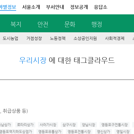
야별정보
서울소개
부서안내
정보공개
응답소
복지
안전
문화
행정
도시농업
거점성장
노동정책
소상공인지원
사회적경제
우리시장
에 대한 태그클라우드
 취급상품 등)
동남상가
로타리상가
사러가시장
삼구시장
양남시장
영등포구전통시장
영등포역지하도상점가
영등포유통상가
영등포전통시장
영신상가
영일시장