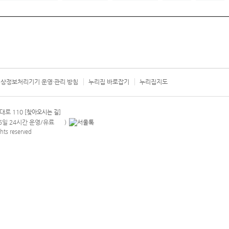
상정보처리기기 운영·관리 방침
누리집 바로잡기
누리집지도
서울시 카
대로 110
[찾아오시는 길]
365일 24시간 운영/유료
)
안내팝업 열기
hts reserved