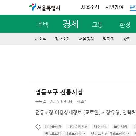
서울특별시
서울소식
시민참여
분
경제
주택
교통
환경
새소식
정책소개
서울경제
일자리
창업
영등포구 전통시장
등록일 : 2015-09-04
새소식
전통시장 이용상세정보 (교토연, 시장유형, 연락처,
남서울상가
대림중앙시장
대신시장
도림시장
영등포로터리지하도상점가
영등포시장 지하도상점가