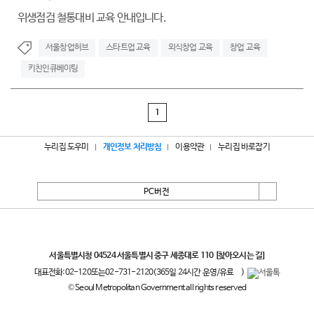
위생점검 철통대비 교육 안내입니다.
서울창업허브
스타트업 교육
외식창업 교육
창업 교육
키친인큐베이팅
1
누리집 도우미
개인정보 처리방침
이용약관
누리집 바로잡기
PC버전
서울특별시
서울특별시청 04524 서울특별시 중구 세종대로 110
[찾아오시는 길]
대표전화:
02-120
또는
02-731-2120
(365일 24시간 운영/유료
)
© Seoul Metropolitan Government all rights reserved