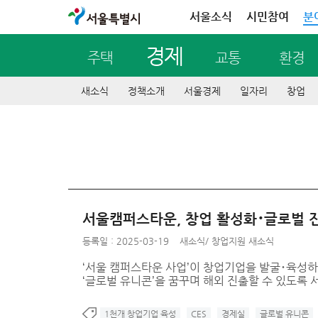
서울특별시
서울소식
시민참여
분
경제
주택
교통
환경
새소식
정책소개
서울경제
일자리
창업
서울캠퍼스타운, 창업 활성화･글로벌 
등록일 : 2025-03-19
새소식
/
창업지원 새소식
‘서울 캠퍼스타운 사업’이 창업기업을 발굴･육성하
‘글로벌 유니콘’을 꿈꾸며 해외 진출할 수 있도록
1천개 창업기업 육성
CES
경제실
글로벌 유니콘