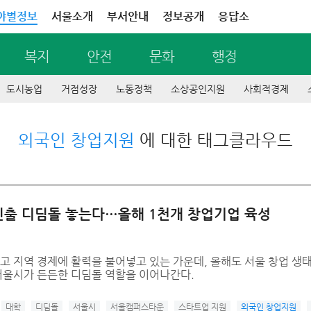
야별정보
서울소개
부서안내
정보공개
응답소
복지
안전
문화
행정
도시농업
거점성장
노동정책
소상공인지원
사회적경제
외국인 창업지원
에 대한 태그클라우드
진출 디딤돌 놓는다…올해 1천개 창업기업 육성
고 지역 경제에 활력을 불어넣고 있는 가운데, 올해도 서울 창업 
 서울시가 든든한 디딤돌 역할을 이어나간다.
대학
디딤돌
서울시
서울캠퍼스타운
스타트업 지원
외국인 창업지원