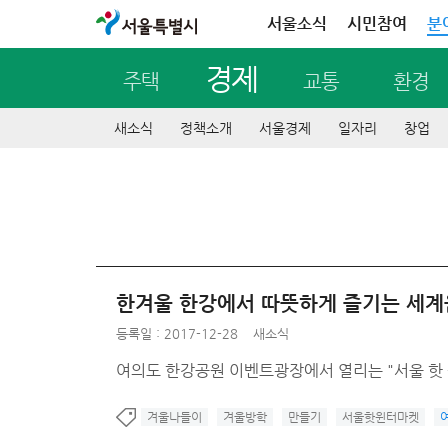
서울특별시
서울소식
시민참여
분
경제
주택
교통
환경
새소식
정책소개
서울경제
일자리
창업
한겨울 한강에서 따뜻하게 즐기는 세계음식
등록일 : 2017-12-28
새소식
여의도 한강공원 이벤트광장에서 열리는 "서울 핫 
겨울나들이
겨울방학
만들기
서울핫윈터마켓