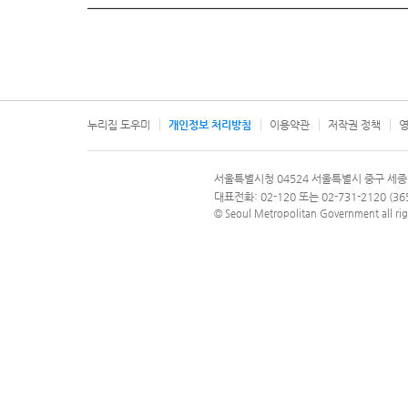
누리집 도우미
개인정보 처리방침
이용약관
저작권 정책
영
서울특별시
서울특별시청 04524 서울특별시 중구 세종
문의 전화번호 120, 120 다산콜재단
대표전화: 02-120 또는 02-731-2120 (
© Seoul Metropolitan Government all rig