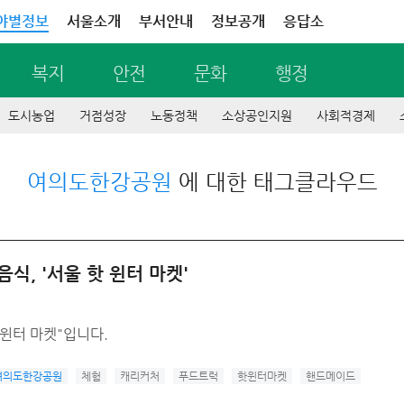
야별정보
서울소개
부서안내
정보공개
응답소
복지
안전
문화
행정
도시농업
거점성장
노동정책
소상공인지원
사회적경제
여의도한강공원
에 대한 태그클라우드
, '서울 핫 윈터 마켓'
윈터 마켓"입니다.
여의도한강공원
체험
캐리커처
푸드트럭
핫윈터마켓
핸드메이드