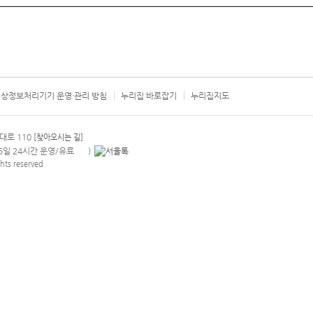
상정보처리기기 운영·관리 방침
누리집 바로잡기
누리집지도
서울시 카
대로 110
[찾아오시는 길]
365일 24시간 운영/유료
)
안내팝업 열기
hts reserved