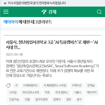
이 누리집은 대한민국 공식 전자정부 누리집입니다.
경제
에이아이
에 대한 태그클라우드
서울시, 청년취업사관학교 3곳 'AI 특화캠퍼스'로 재편…'AI
시대 인...
2025-04-08
미래 첨단산업의 초점이 AI로 모아진 가운데, 서울시 청년일자리
정책인 ‘청년취업사관학교(SeSAC, Seoul Software Academy)’가
AI 전문 교육기관으로 재편된다. 미래 국가 경쟁력 확보를 위한 AI
인재 양성소로 거듭난다는 목표다.
AI
AI 특화캠퍼스
AI 특화캠퍼스 누리집
AI제이션
경제실
누리집
마이크로소프트
마포
마포 캠퍼스
서울시
에이아이
인공지능
인텔
일자리정책
잡페어
종로
중구