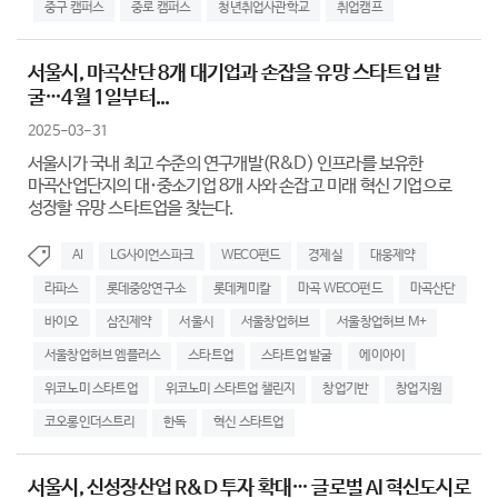
중구 캠퍼스
중로 캠퍼스
청년취업사관학교
취업캠프
서울시, 마곡산단 8개 대기업과 손잡을 유망 스타트업 발
굴…4월 1일부터...
2025-03-31
서울시가 국내 최고 수준의 연구개발(R&D) 인프라를 보유한
마곡산업단지의 대･중소기업 8개 사와 손잡고 미래 혁신 기업으로
성장할 유망 스타트업을 찾는다.
AI
LG사이언스파크
WECO펀드
경제실
대웅제약
라파스
롯데중앙연구소
롯데케미칼
마곡 WECO펀드
마곡산단
바이오
삼진제약
서울시
서울창업허브
서울창업허브 M+
서울창업허브 엠플러스
스타트업
스타트업 발굴
에이아이
위코노미 스타트업
위코노미 스타트업 챌린지
창업기반
창업지원
코오롱인더스트리
한독
혁신 스타트업
서울시, 신성장산업 R&D 투자 확대… 글로벌 AI 혁신도시로