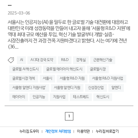
...
2025-03-06
서울시는 인공지능(AI)을 필두로 한 글로벌 기술 대전환에 대응하고
대한민국 미래 성장동력을 만들어 내고자 올해 ‘서울형 R&D 지원’에
역대 최대 규모 예산을 투입, 혁신 기술 발굴부터 개발·실증·
시장진출까지 전 과정 전폭 지원하겠다고 밝혔다. 시는 여기에 전년
(36...
AI
AI 3대 강국 도약
R&D
경제실
근본혁신기술
글로벌 AI 혁신도시
글로벌 에이아이 혁신도시
글로벌시장
글로벌시장 개척
서울시
서울형 R&D 지원
서울형 R&D 지원사업
서울형 알앤디 지원사업’
서울형 알엔디 지원
신성장산업
알엔디
에이아이
인공지능
지원사업
테스트베드
혁신도시
1
누리집 도우미
개인정보 처리방침
이용약관
누리집 바로잡기