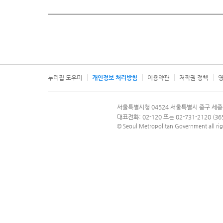
누리집 도우미
개인정보 처리방침
이용약관
저작권 정책
영
서울특별시
서울특별시청 04524 서울특별시 중구 세종
문의 전화번호 120, 120 다산콜재단
대표전화: 02-120 또는 02-731-2120 (
© Seoul Metropolitan Government all rig