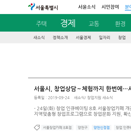
서울특별시
서울소식
시민참여
분
경제
주택
교통
환경
새소식
정책소개
서울경제
일자리
창업
서울시, 창업상담～체험까지 한번에…
등록일 : 2019-09-24
새소식
/
창업지원 새소식
- 24일(화) 창업 인큐베이팅 8호 서울창업카페 개
지역맞춤형 창업프로그램으로 창업문화 지원, 확산할
서울창업카페 8호점
양천구
양천신정점
창업 인큐