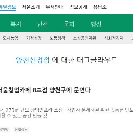
야별정보
서울소개
부서안내
정보공개
응답소
복지
안전
문화
행정
도시농업
거점성장
노동정책
소상공인지원
사회적경제
양천신정점
에 대한 태그클라우드
서울창업카페 8호점 양천구에 문연다
관, 273㎡ 규모 창업인프라 조성 - 창업자 문제해결 위한 맞춤형 멘토
 수 있는 공간 만들 것
베이팅
창업상담