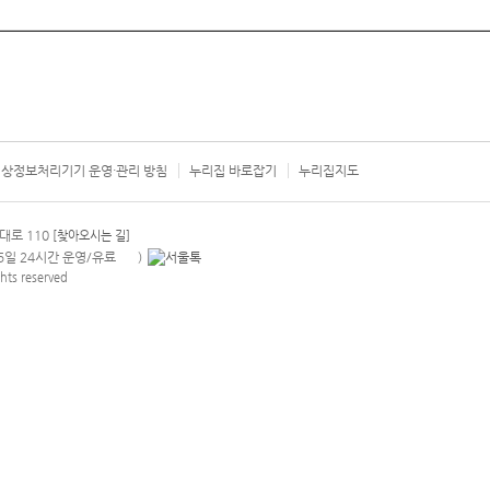
상정보처리기기 운영·관리 방침
누리집 바로잡기
누리집지도
서울시 카
대로 110
[찾아오시는 길]
365일 24시간 운영/유료
)
안내팝업 열기
hts reserved