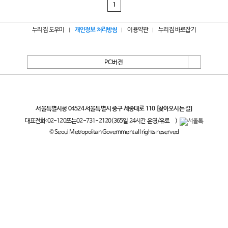
1
누리집 도우미
개인정보 처리방침
이용약관
누리집 바로잡기
PC버전
서울특별시
서울특별시청 04524 서울특별시 중구 세종대로 110
[찾아오시는 길]
대표전화:
02-120
또는
02-731-2120
(365일 24시간 운영/유료
)
© Seoul Metropolitan Government all rights reserved