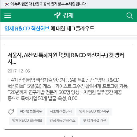
이 누리집은 대한민국 공식 전자정부 누리집입니다.
경제
양재 R&CD 혁신허브
에 대한 태그클라우드
서울시, AI산업 특화지원 ｢양재 R&CD 혁신지구｣ 첫 앵커
시...
2017-12-06
- 4차 산업혁명 핵심기술 인공지능(AI) 특화공간 ''양재 R&CD
혁신허브'' 5일(화) 개소 - 카이스트 교수진 참여 4개 프로그램 가동,
''20년까지 연구개발 전문가 500명 양성 - 저렴한 입주공간 제공
등으로 특화기업 50개 발굴·육성, 8,00...
AI산업 특화지원
서울혁신챌린지
양재 R&CD 혁신지구
양재 R&CD 혁신허브
인공지능 콘퍼런스
첫 앵커시설 개관