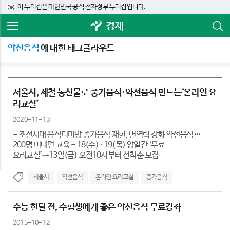
이 누리집은 대한민국 공식 전자정부 누리집입니다.
경제
약선음식
에 대한 태그클라우드
서울시, 제철 농산물로 종가음식·약선음식 만드는‘온라인 요
리교실’
2020-11-13
- 조선시대 음식디미방 종가음식 재현, 면역력 강화 약선음식…
200명 비대면 교육 - 18(수)~19(목) 양일간 ‘무료
요리교실’→13일(금) 오전10시부터 선착순 모집
서울시
약선음식
온라인 요리교실
종가음식
수능 한달 전, 수험생에게 좋은 약선음식 무료강좌
2015-10-12