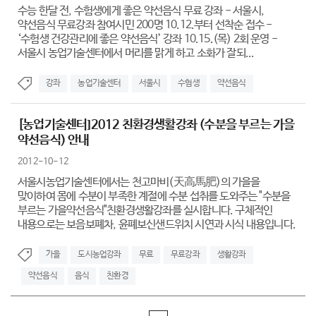
수능 한달 전, 수험생에게 좋은 약선음식 무료 강좌 - 서울시,
약선음식 무료강좌 참여시민 200명 10.12.부터 선착순 접수 -
‘수험생 건강관리에 좋은 약선음식’ 강좌 10.15.(목) 2회 운영 -
서울시 농업기술센터에서 머리를 맑게 하고 소화가 잘되...
강좌
농업기술센터
서울시
수험생
약선음식
[농업기술센터]2012 친환경생활강좌 (수분을 부르는 가을
약선음식) 안내
2012-10-12
서울시농업기술센터에서는 천고마비(天高馬肥)의 가을을
맞이하여 몸에 수분이 부족한 계절에 수분 섭취를 도와주는 "수분을
부르는 가을약선음식"친환경생활강좌를 실시합니다. 구체적인
내용으로는 보음보폐차, 윤폐보신샌드위치 시연과 시식 내용입니다.
가을
도시농업강좌
무료
무료강좌
생활강좌
약선음식
음식
친환경