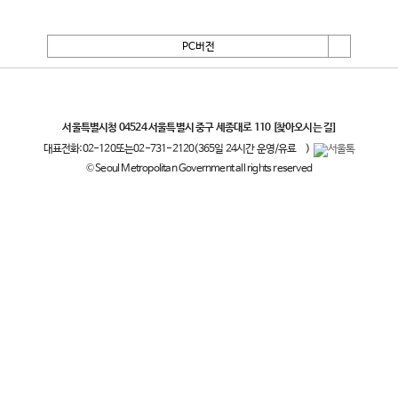
PC버전
서울특별시
서울특별시청 04524 서울특별시 중구 세종대로 110
[찾아오시는 길]
대표전화:
02-120
또는
02-731-2120
(365일 24시간 운영/유료
)
© Seoul Metropolitan Government all rights reserved