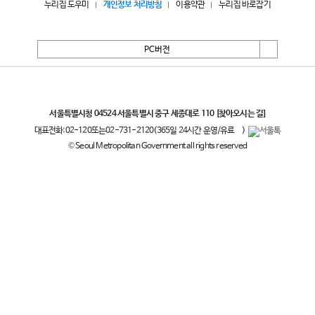
누리집 도우미
개인정보 처리방침
이용약관
누리집 바로잡기
PC버전
서울특별시
서울특별시청 04524 서울특별시 중구 세종대로 110
[찾아오시는 길]
대표전화:
02-120
또는
02-731-2120
(365일 24시간 운영/유료
)
© Seoul Metropolitan Government all rights reserved