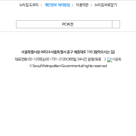
누리집 도우미
개인정보 처리방침
이용약관
누리집 바로잡기
PC버전
서울특별시
서울특별시청 04524 서울특별시 중구 세종대로 110
[찾아오시는 길]
대표전화:
02-120
또는
02-731-2120
(365일 24시간 운영/유료
)
© Seoul Metropolitan Government all rights reserved