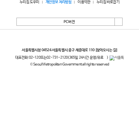
누리집 도우미
개인정보 처리방침
이용약관
누리집 바로잡기
PC버전
서울특별시
서울특별시청 04524 서울특별시 중구 세종대로 110
[찾아오시는 길]
대표전화:
02-120
또는
02-731-2120
(365일 24시간 운영/유료
)
© Seoul Metropolitan Government all rights reserved